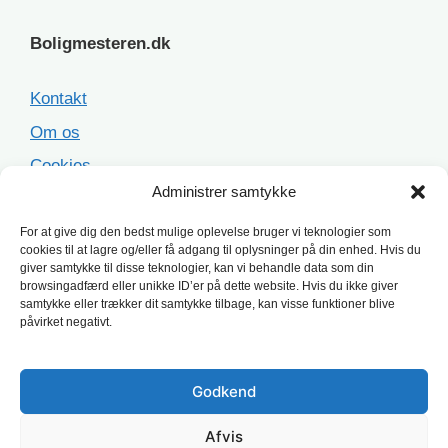
Boligmesteren.dk
Kontakt
Om os
Cookies
Administrer samtykke
Sitemap
For at give dig den bedst mulige oplevelse bruger vi teknologier som
cookies til at lagre og/eller få adgang til oplysninger på din enhed. Hvis du
Populære opgaver
giver samtykke til disse teknologier, kan vi behandle data som din
browsingadfærd eller unikke ID’er på dette website. Hvis du ikke giver
samtykke eller trækker dit samtykke tilbage, kan visse funktioner blive
Facaderenovering
påvirket negativt.
Ståltag
Asbesttag
Godkend
Terrasse
Afvis