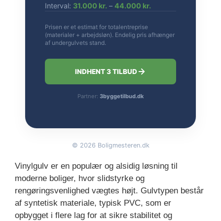
Interval:
31.000 kr.
–
44.000 kr.
Prisen er et estimat for totalentreprise
(materialer + arbejdsløn). Endelig pris afhænger
af undergulvets stand.
INDHENT 3 TILBUD
Partner:
3byggetilbud.dk
©
2026
Boligmesteren.dk
Vinylgulv er en populær og alsidig løsning til
moderne boliger, hvor slidstyrke og
rengøringsvenlighed vægtes højt. Gulvtypen består
af syntetisk materiale, typisk PVC, som er
opbygget i flere lag for at sikre stabilitet og