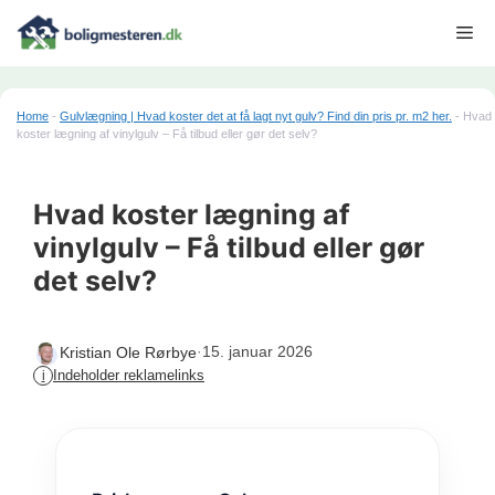
Hop
Me
til
indhold
Home
-
Gulvlægning | Hvad koster det at få lagt nyt gulv? Find din pris pr. m2 her.
-
Hvad
koster lægning af vinylgulv – Få tilbud eller gør det selv?
Hvad koster lægning af
vinylgulv – Få tilbud eller gør
det selv?
·
15. januar 2026
Kristian Ole Rørbye
Indeholder reklamelinks
i