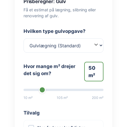
Prisberegner: Gulv
Få et estimat på lægning, slibning eller
renovering af gulv.
Hvilken type gulvopgave?
Hvor mange m² drejer
50
det sig om?
m²
10 m²
105 m²
200 m²
Tilvalg