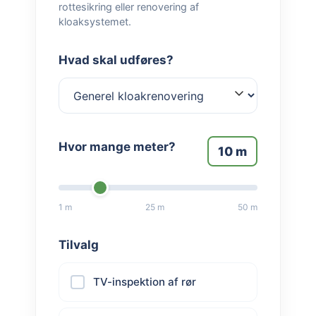
rottesikring eller renovering af
kloaksystemet.
Hvad skal udføres?
Hvor mange meter?
10
m
1 m
25 m
50 m
Tilvalg
TV-inspektion af rør