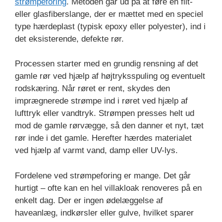
strømpeforing
. Metoden går ud på at føre en filt-
eller glasfiberslange, der er mættet med en speciel
type hærdeplast (typisk epoxy eller polyester), ind i
det eksisterende, defekte rør.
Processen starter med en grundig rensning af det
gamle rør ved hjælp af højtryksspuling og eventuelt
rodskæring. Når røret er rent, skydes den
imprægnerede strømpe ind i røret ved hjælp af
lufttryk eller vandtryk. Strømpen presses helt ud
mod de gamle rørvægge, så den danner et nyt, tæt
rør inde i det gamle. Herefter hærdes materialet
ved hjælp af varmt vand, damp eller UV-lys.
Fordelene ved strømpeforing er mange. Det går
hurtigt – ofte kan en hel villakloak renoveres på en
enkelt dag. Der er ingen ødelæggelse af
haveanlæg, indkørsler eller gulve, hvilket sparer