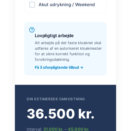
Akut udrykning / Weekend
Lovpligtigt arbejde
Alt arbejde på det faste kloaknet skal
udføres af en autoriseret kloakmester
for at sikre korrekt funktion og
forsikringsdækning.
Få 3 uforpligtende tilbud →
DIN ESTIMEREDE OMKOSTNING
36.500 kr.
Interval:
31.000 kr.
–
45.600 kr.