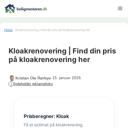
Hop
Me
til
indhold
Home
-
Kloakrenovering | Find din pris på kloakrenovering her
Kloakrenovering | Find din pris
på kloakrenovering her
·
15. januar 2026
Kristian Ole Rørbye
Indeholder reklamelinks
i
Prisberegner: Kloak
Få et estimat på kloakrensning,