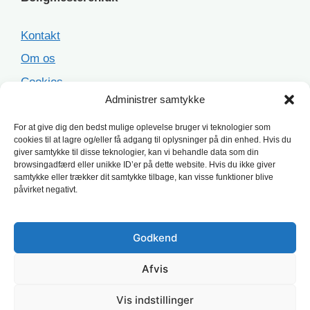
Kontakt
Om os
Cookies
Administrer samtykke
Sitemap
For at give dig den bedst mulige oplevelse bruger vi teknologier som
cookies til at lagre og/eller få adgang til oplysninger på din enhed. Hvis du
Populære opgaver
giver samtykke til disse teknologier, kan vi behandle data som din
browsingadfærd eller unikke ID’er på dette website. Hvis du ikke giver
samtykke eller trækker dit samtykke tilbage, kan visse funktioner blive
Facaderenovering
påvirket negativt.
Ståltag
Asbesttag
Godkend
Terrasse
Afvis
Tagrenovering
Vis indstillinger