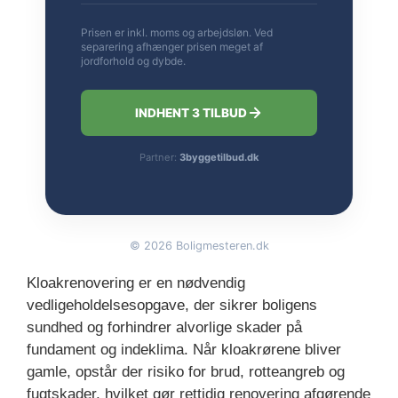
Prisen er inkl. moms og arbejdsløn. Ved
separering afhænger prisen meget af
jordforhold og dybde.
INDHENT 3 TILBUD
Partner:
3byggetilbud.dk
©
2026
Boligmesteren.dk
Kloakrenovering er en nødvendig
vedligeholdelsesopgave, der sikrer boligens
sundhed og forhindrer alvorlige skader på
fundament og indeklima. Når kloakrørene bliver
gamle, opstår der risiko for brud, rotteangreb og
fugtskader, hvilket gør rettidig renovering afgørende