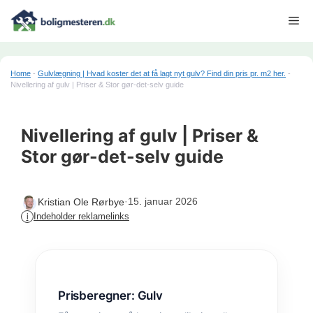
Hop
Me
til
indhold
Home
-
Gulvlægning | Hvad koster det at få lagt nyt gulv? Find din pris pr. m2 her.
-
Nivellering af gulv | Priser & Stor gør-det-selv guide
Nivellering af gulv | Priser &
Stor gør-det-selv guide
·
15. januar 2026
Kristian Ole Rørbye
Indeholder reklamelinks
i
Prisberegner: Gulv