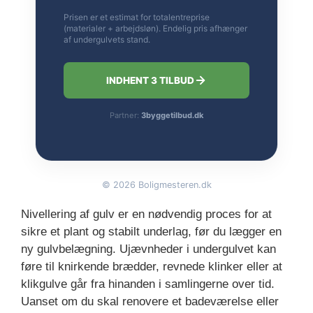
Prisen er et estimat for totalentreprise
(materialer + arbejdsløn). Endelig pris afhænger
af undergulvets stand.
INDHENT 3 TILBUD
Partner:
3byggetilbud.dk
©
2026
Boligmesteren.dk
Nivellering af gulv er en nødvendig proces for at
sikre et plant og stabilt underlag, før du lægger en
ny gulvbelægning. Ujævnheder i undergulvet kan
føre til knirkende brædder, revnede klinker eller at
klikgulve går fra hinanden i samlingerne over tid.
Uanset om du skal renovere et badeværelse eller