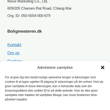
Move Marketing Co., Ltd.
609/205 Charoen Rat Road, Chiang Mai
Org. ID: 050-5554-000-679
Boligmesteren.dk
Kontakt
Om os
Cookies
Administrer samtykke
Sitemap
For at give dig den bedst mulige oplevelse bruger vi teknologier som
cookies til at lagre og/eller få adgang til oplysninger på din enhed. Hvis du
Populære opgaver
giver samtykke til disse teknologier, kan vi behandle data som din
browsingadfærd eller unikke ID’er på dette website. Hvis du ikke giver
samtykke eller trækker dit samtykke tilbage, kan visse funktioner blive
Facaderenovering
påvirket negativt.
Ståltag