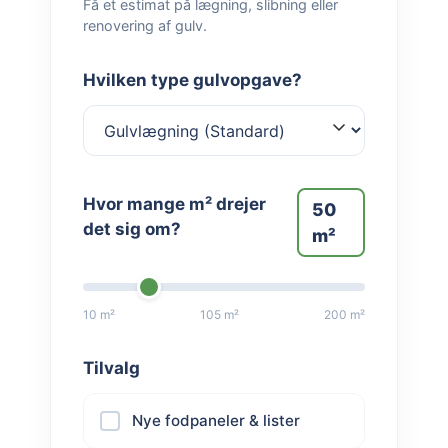
Få et estimat på lægning, slibning eller
renovering af gulv.
Hvilken type gulvopgave?
Hvor mange m² drejer
50
det sig om?
m²
10 m²
105 m²
200 m²
Tilvalg
Nye fodpaneler & lister