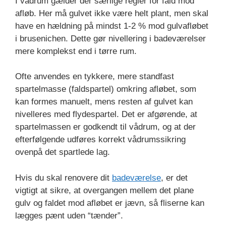
I vådrum gælder der særlige regler for fald mod
afløb. Her må gulvet ikke være helt plant, men skal
have en hældning på mindst 1-2 % mod gulvafløbet
i brusenichen. Dette gør nivellering i badeværelser
mere komplekst end i tørre rum.
Ofte anvendes en tykkere, mere standfast
spartelmasse (faldspartel) omkring afløbet, som
kan formes manuelt, mens resten af gulvet kan
nivelleres med flydespartel. Det er afgørende, at
spartelmassen er godkendt til vådrum, og at der
efterfølgende udføres korrekt vådrumssikring
ovenpå det spartlede lag.
Hvis du skal renovere dit
badeværelse
, er det
vigtigt at sikre, at overgangen mellem det plane
gulv og faldet mod afløbet er jævn, så fliserne kan
lægges pænt uden “tænder”.