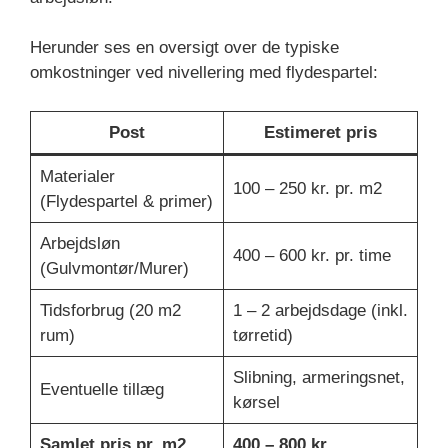
Herunder ses en oversigt over de typiske
omkostninger ved nivellering med flydespartel:
Post
Estimeret pris
Materialer
100 – 250 kr. pr. m2
(Flydespartel & primer)
Arbejdsløn
400 – 600 kr. pr. time
(Gulvmontør/Murer)
Tidsforbrug (20 m2
1 – 2 arbejdsdage (inkl.
rum)
tørretid)
Slibning, armeringsnet,
Eventuelle tillæg
kørsel
Samlet pris pr. m2
400 – 800 kr.