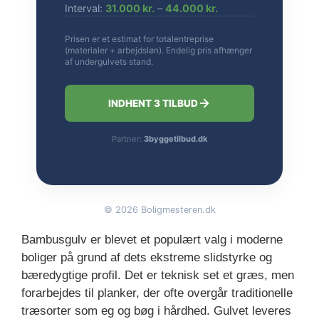
Interval:
31.000 kr.
–
44.000 kr.
Prisen er et estimat for totalentreprise
(materialer + arbejdsløn). Endelig pris afhænger
af undergulvets stand.
INDHENT 3 TILBUD
Partner:
3byggetilbud.dk
©
2026
Boligmesteren.dk
Bambusgulv er blevet et populært valg i moderne
boliger på grund af dets ekstreme slidstyrke og
bæredygtige profil. Det er teknisk set et græs, men
forarbejdes til planker, der ofte overgår traditionelle
træsorter som eg og bøg i hårdhed. Gulvet leveres