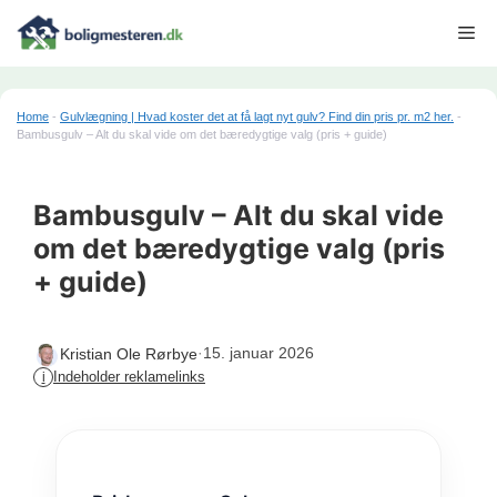
Hop
Me
til
indhold
Home
-
Gulvlægning | Hvad koster det at få lagt nyt gulv? Find din pris pr. m2 her.
-
Bambusgulv – Alt du skal vide om det bæredygtige valg (pris + guide)
Bambusgulv – Alt du skal vide
om det bæredygtige valg (pris
+ guide)
·
15. januar 2026
Kristian Ole Rørbye
Indeholder reklamelinks
i