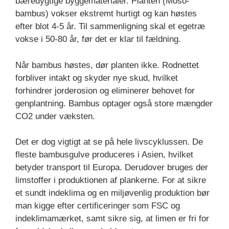
bæredygtige byggematerialer. Planten (Moso-
bambus) vokser ekstremt hurtigt og kan høstes
efter blot 4-5 år. Til sammenligning skal et egetræ
vokse i 50-80 år, før det er klar til fældning.
Når bambus høstes, dør planten ikke. Rodnettet
forbliver intakt og skyder nye skud, hvilket
forhindrer jorderosion og eliminerer behovet for
genplantning. Bambus optager også store mængder
CO2 under væksten.
Det er dog vigtigt at se på hele livscyklussen. De
fleste bambusgulve produceres i Asien, hvilket
betyder transport til Europa. Derudover bruges der
limstoffer i produktionen af plankerne. For at sikre
et sundt indeklima og en miljøvenlig produktion bør
man kigge efter certificeringer som FSC og
indeklimamærket, samt sikre sig, at limen er fri for