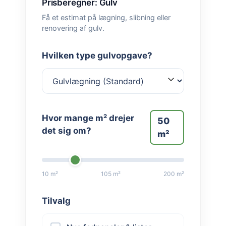
Prisberegner: Gulv
Få et estimat på lægning, slibning eller
renovering af gulv.
Hvilken type gulvopgave?
Hvor mange m² drejer
50
det sig om?
m²
10 m²
105 m²
200 m²
Tilvalg