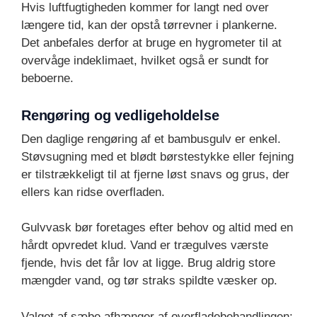
Hvis luftfugtigheden kommer for langt ned over
længere tid, kan der opstå tørrevner i plankerne.
Det anbefales derfor at bruge en hygrometer til at
overvåge indeklimaet, hvilket også er sundt for
beboerne.
Rengøring og vedligeholdelse
Den daglige rengøring af et bambusgulv er enkel.
Støvsugning med et blødt børstestykke eller fejning
er tilstrækkeligt til at fjerne løst snavs og grus, der
ellers kan ridse overfladen.
Gulvvask bør foretages efter behov og altid med en
hårdt opvredet klud. Vand er trægulves værste
fjende, hvis det får lov at ligge. Brug aldrig store
mængder vand, og tør straks spildte væsker op.
Valget af sæbe afhænger af overfladebehandlingen: