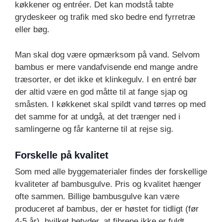
køkkener og entréer. Det kan modstå tabte
grydeskeer og trafik med sko bedre end fyrretræ
eller bøg.
Man skal dog være opmærksom på vand. Selvom
bambus er mere vandafvisende end mange andre
træsorter, er det ikke et klinkegulv. I en entré bør
der altid være en god måtte til at fange sjap og
småsten. I køkkenet skal spildt vand tørres op med
det samme for at undgå, at det trænger ned i
samlingerne og får kanterne til at rejse sig.
Forskelle på kvalitet
Som med alle byggematerialer findes der forskellige
kvaliteter af bambusgulve. Pris og kvalitet hænger
ofte sammen. Billige bambusgulve kan være
produceret af bambus, der er høstet for tidligt (før
4-5 år), hvilket betyder, at fibrene ikke er fuldt