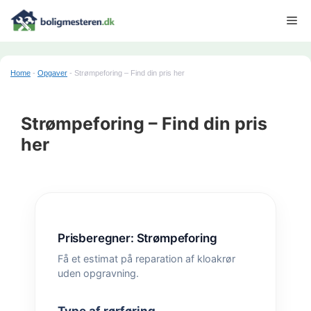
Hop
Me
til
indhold
Home
-
Opgaver
-
Strømpeforing – Find din pris her
Strømpeforing – Find din pris
her
Prisberegner: Strømpeforing
Få et estimat på reparation af kloakrør
uden opgravning.