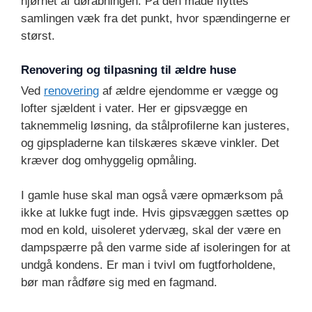
hjørnet af døråbningen. På den måde flyttes
samlingen væk fra det punkt, hvor spændingerne er
størst.
Renovering og tilpasning til ældre huse
Ved
renovering
af ældre ejendomme er vægge og
lofter sjældent i vater. Her er gipsvægge en
taknemmelig løsning, da stålprofilerne kan justeres,
og gipspladerne kan tilskæres skæve vinkler. Det
kræver dog omhyggelig opmåling.
I gamle huse skal man også være opmærksom på
ikke at lukke fugt inde. Hvis gipsvæggen sættes op
mod en kold, uisoleret ydervæg, skal der være en
dampspærre på den varme side af isoleringen for at
undgå kondens. Er man i tvivl om fugtforholdene,
bør man rådføre sig med en fagmand.