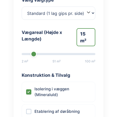
Vælg vægtype
Vægareal (Højde x
15
Længde)
m²
2 m²
51 m²
100 m²
Konstruktion & Tilvalg
Isolering i væggen
(Mineraluld)
Etablering af døråbning