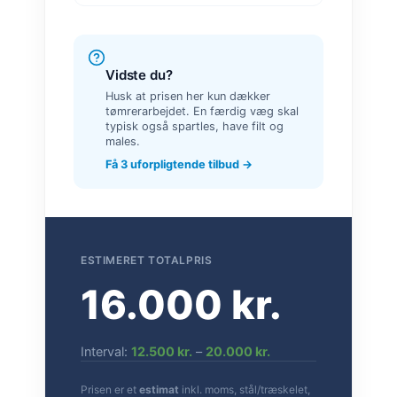
Vidste du?
Husk at prisen her kun dækker
tømrerarbejdet. En færdig væg skal
typisk også spartles, have filt og
males.
Få 3 uforpligtende tilbud →
ESTIMERET TOTALPRIS
16.000 kr.
Interval:
12.500 kr.
–
20.000 kr.
Prisen er et
estimat
inkl. moms, stål/træskelet,