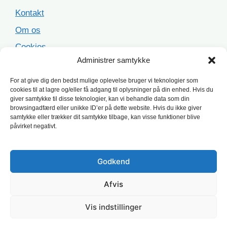
Kontakt
Om os
Cookies
Administrer samtykke
Sitemap
For at give dig den bedst mulige oplevelse bruger vi teknologier som
cookies til at lagre og/eller få adgang til oplysninger på din enhed. Hvis du
Populære opgaver
giver samtykke til disse teknologier, kan vi behandle data som din
browsingadfærd eller unikke ID’er på dette website. Hvis du ikke giver
samtykke eller trækker dit samtykke tilbage, kan visse funktioner blive
Facaderenovering
påvirket negativt.
Ståltag
Asbesttag
Godkend
Terrasse
Afvis
Tagrenovering
Vis indstillinger