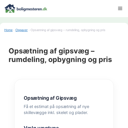
Hop
Me
til
indhold
Home
-
Opgaver
-
Opsætning af gipsvæg – rumdeling, opbygning og pris
Opsætning af gipsvæg –
rumdeling, opbygning og pris
Opsætning af Gipsvæg
Få et estimat på opsætning af nye
skillevægge inkl. skelet og plader.