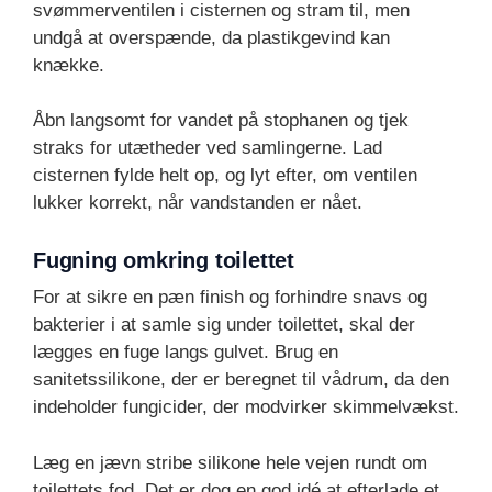
svømmerventilen i cisternen og stram til, men
undgå at overspænde, da plastikgevind kan
knække.
Åbn langsomt for vandet på stophanen og tjek
straks for utætheder ved samlingerne. Lad
cisternen fylde helt op, og lyt efter, om ventilen
lukker korrekt, når vandstanden er nået.
Fugning omkring toilettet
For at sikre en pæn finish og forhindre snavs og
bakterier i at samle sig under toilettet, skal der
lægges en fuge langs gulvet. Brug en
sanitetssilikone, der er beregnet til vådrum, da den
indeholder fungicider, der modvirker skimmelvækst.
Læg en jævn stribe silikone hele vejen rundt om
toilettets fod. Det er dog en god idé at efterlade et