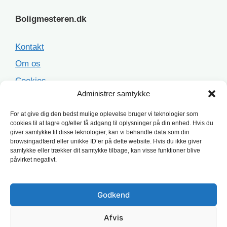
Boligmesteren.dk
Kontakt
Om os
Cookies
Administrer samtykke
Sitemap
For at give dig den bedst mulige oplevelse bruger vi teknologier som
cookies til at lagre og/eller få adgang til oplysninger på din enhed. Hvis du
Populære opgaver
giver samtykke til disse teknologier, kan vi behandle data som din
browsingadfærd eller unikke ID’er på dette website. Hvis du ikke giver
samtykke eller trækker dit samtykke tilbage, kan visse funktioner blive
Facaderenovering
påvirket negativt.
Ståltag
Asbesttag
Godkend
Terrasse
Afvis
Tagrenovering