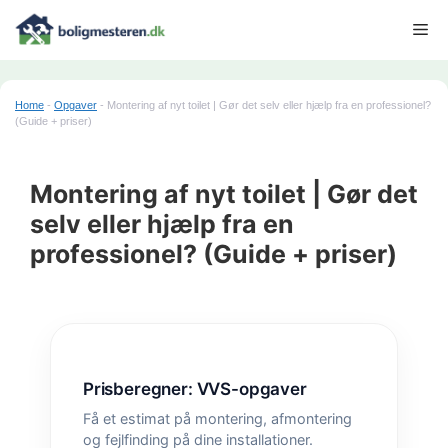
Hop
Me
til
indhold
Home
-
Opgaver
-
Montering af nyt toilet | Gør det selv eller hjælp fra en professionel?
(Guide + priser)
Montering af nyt toilet | Gør det
selv eller hjælp fra en
professionel? (Guide + priser)
Prisberegner: VVS-opgaver
Få et estimat på montering, afmontering
og fejlfinding på dine installationer.