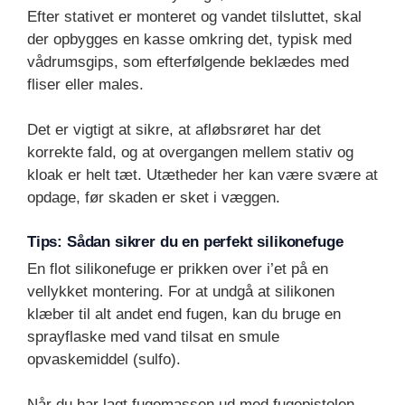
Efter stativet er monteret og vandet tilsluttet, skal
der opbygges en kasse omkring det, typisk med
vådrumsgips, som efterfølgende beklædes med
fliser eller males.
Det er vigtigt at sikre, at afløbsrøret har det
korrekte fald, og at overgangen mellem stativ og
kloak er helt tæt. Utætheder her kan være svære at
opdage, før skaden er sket i væggen.
Tips: Sådan sikrer du en perfekt silikonefuge
En flot silikonefuge er prikken over i’et på en
vellykket montering. For at undgå at silikonen
klæber til alt andet end fugen, kan du bruge en
sprayflaske med vand tilsat en smule
opvaskemiddel (sulfo).
Når du har lagt fugemassen ud med fugepistolen,