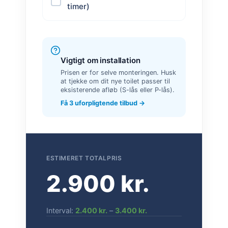
timer)
Vigtigt om installation
Prisen er for selve monteringen. Husk
at tjekke om dit nye toilet passer til
eksisterende afløb (S-lås eller P-lås).
Få 3 uforpligtende tilbud →
ESTIMERET TOTALPRIS
2.900 kr.
Interval:
2.400 kr.
–
3.400 kr.