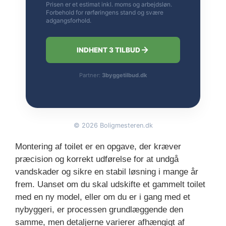
Prisen er et estimat inkl. moms og arbejdsløn.
Forbehold for rørføringens stand og svære
adgangsforhold.
INDHENT 3 TILBUD
Partner:
3byggetilbud.dk
©
2026
Boligmesteren.dk
Montering af toilet er en opgave, der kræver
præcision og korrekt udførelse for at undgå
vandskader og sikre en stabil løsning i mange år
frem. Uanset om du skal udskifte et gammelt toilet
med en ny model, eller om du er i gang med et
nybyggeri, er processen grundlæggende den
samme, men detaljerne varierer afhængigt af