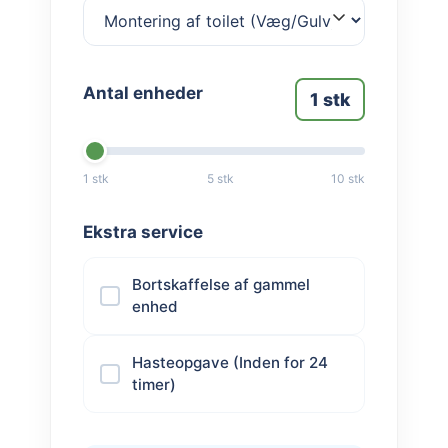
Antal enheder
1
stk
1 stk
5 stk
10 stk
Ekstra service
Bortskaffelse af gammel
enhed
Hasteopgave (Inden for 24
timer)