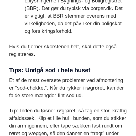
oplysningerne i Bygnings- og Boligregistret
(BBR). Det gør du typisk via borger.dk. Det
er vigtigt, at BBR stemmer overens med
virkeligheden, da det påvirker din boligskat
og forsikringsforhold.
Hvis du fjerner skorstenen helt, skal dette også
registreres.
Tips: Undgå sod i hele huset
Et af de mest oversete problemer ved afmontering
er “sod-chokket”. Når du rykker i røgrøret, kan der
falde store mængder fint sod ud.
Tip:
Inden du løsner røgrøret, så tag en stor, kraftig
affaldssæk. Klip et lille hul i bunden, som du stikker
din arm igennem, eller tape sækken fast rundt om
røret og væggen, så den danner en “tragt” under