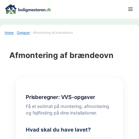
Hop
Me
til
indhold
Home
-
Opgaver
-
Afmontering af brændeovn
Afmontering af brændeovn
Prisberegner: VVS-opgaver
Få et estimat på montering, afmontering
og fejlfinding på dine installationer.
Hvad skal du have lavet?