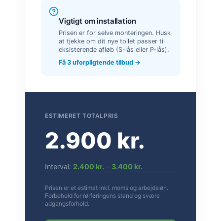
Vigtigt om installation
Prisen er for selve monteringen. Husk
at tjekke om dit nye toilet passer til
eksisterende afløb (S-lås eller P-lås).
Få 3 uforpligtende tilbud →
ESTIMERET TOTALPRIS
2.900 kr.
Interval:
2.400 kr.
–
3.400 kr.
Prisen er et estimat inkl. moms og arbejdsløn.
Forbehold for rørføringens stand og svære
adgangsforhold.