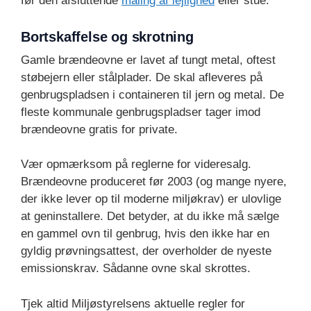
før den afsluttende
maling af lejlighed
eller stue.
Bortskaffelse og skrotning
Gamle brændeovne er lavet af tungt metal, oftest
støbejern eller stålplader. De skal afleveres på
genbrugspladsen i containeren til jern og metal. De
fleste kommunale genbrugspladser tager imod
brændeovne gratis for private.
Vær opmærksom på reglerne for videresalg.
Brændeovne produceret før 2003 (og mange nyere,
der ikke lever op til moderne miljøkrav) er ulovlige
at geninstallere. Det betyder, at du ikke må sælge
en gammel ovn til genbrug, hvis den ikke har en
gyldig prøvningsattest, der overholder de nyeste
emissionskrav. Sådanne ovne skal skrottes.
Tjek altid Miljøstyrelsens aktuelle regler for