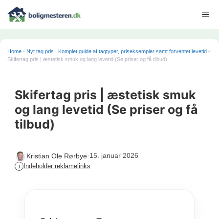
Hop
Me
til
indhold
Home
-
Nyt tag pris | Komplet guide af tagtyper, priseksempler samt forventet levetid
-
Skifertag pris | æstetisk smuk og lang levetid (Se priser og få tilbud)
Skifertag pris | æstetisk smuk
og lang levetid (Se priser og få
tilbud)
·
15. januar 2026
Kristian Ole Rørbye
Indeholder reklamelinks
i