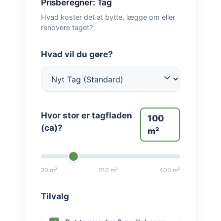
Prisberegner: Tag
Hvad koster det at bytte, lægge om eller
renovere taget?
Hvad vil du gøre?
Hvor stor er tagfladen
100
(ca)?
m²
20 m²
210 m²
400 m²
Tilvalg