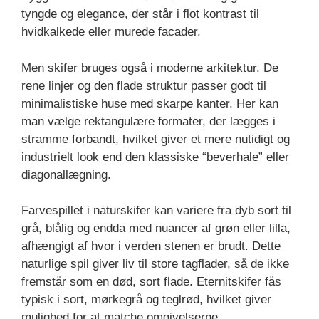
tyngde og elegance, der står i flot kontrast til
hvidkalkede eller murede facader.
Men skifer bruges også i moderne arkitektur. De
rene linjer og den flade struktur passer godt til
minimalistiske huse med skarpe kanter. Her kan
man vælge rektangulære formater, der lægges i
stramme forbandt, hvilket giver et mere nutidigt og
industrielt look end den klassiske “beverhale” eller
diagonallægning.
Farvespillet i naturskifer kan variere fra dyb sort til
grå, blålig og endda med nuancer af grøn eller lilla,
afhængigt af hvor i verden stenen er brudt. Dette
naturlige spil giver liv til store tagflader, så de ikke
fremstår som en død, sort flade. Eternitskifer fås
typisk i sort, mørkegrå og teglrød, hvilket giver
mulighed for at matche omgivelserne.