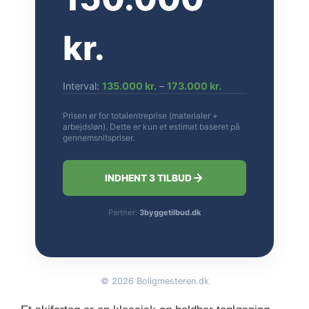
kr.
Interval:
135.000 kr.
–
173.000 kr.
Prisen er for totalentreprise (materialer +
arbejdsløn). Dette er kun et estimat baseret på
gennemsnitspriser.
INDHENT 3 TILBUD
Partner:
3byggetilbud.dk
©
2026
Boligmesteren.dk