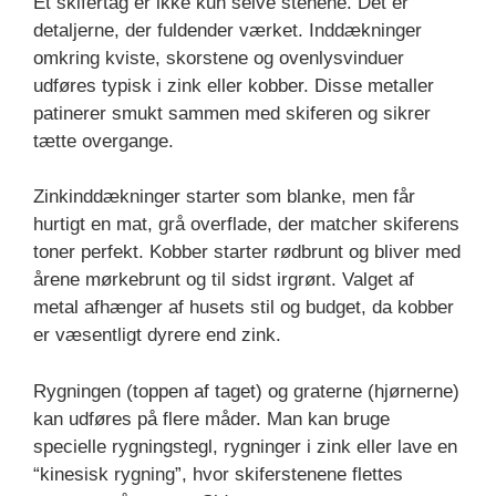
Et skifertag er ikke kun selve stenene. Det er
detaljerne, der fuldender værket. Inddækninger
omkring kviste, skorstene og ovenlysvinduer
udføres typisk i zink eller kobber. Disse metaller
patinerer smukt sammen med skiferen og sikrer
tætte overgange.
Zinkinddækninger starter som blanke, men får
hurtigt en mat, grå overflade, der matcher skiferens
toner perfekt. Kobber starter rødbrunt og bliver med
årene mørkebrunt og til sidst irgrønt. Valget af
metal afhænger af husets stil og budget, da kobber
er væsentligt dyrere end zink.
Rygningen (toppen af taget) og graterne (hjørnerne)
kan udføres på flere måder. Man kan bruge
specielle rygningstegl, rygninger i zink eller lave en
“kinesisk rygning”, hvor skiferstenene flettes