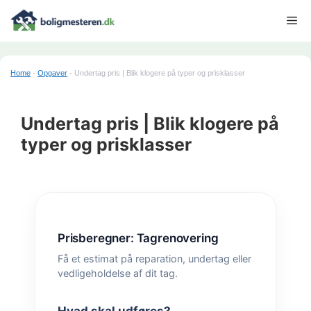
Hop
Me
til
indhold
Home
-
Opgaver
-
Undertag pris | Blik klogere på typer og prisklasser
Undertag pris | Blik klogere på
typer og prisklasser
Prisberegner: Tagrenovering
Få et estimat på reparation, undertag eller
vedligeholdelse af dit tag.