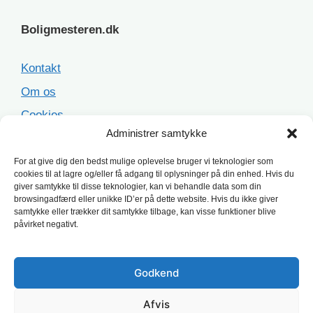
Boligmesteren.dk
Kontakt
Om os
Cookies
Administrer samtykke
Sitemap
For at give dig den bedst mulige oplevelse bruger vi teknologier som
cookies til at lagre og/eller få adgang til oplysninger på din enhed. Hvis du
Populære opgaver
giver samtykke til disse teknologier, kan vi behandle data som din
browsingadfærd eller unikke ID’er på dette website. Hvis du ikke giver
samtykke eller trækker dit samtykke tilbage, kan visse funktioner blive
Facaderenovering
påvirket negativt.
Ståltag
Asbesttag
Godkend
Terrasse
Afvis