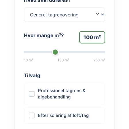
Hvad skal udføres?
Hvor mange m²?
100
m²
10 m²
130 m²
250 m²
Tilvalg
Professionel tagrens &
algebehandling
Efterisolering af loft/tag