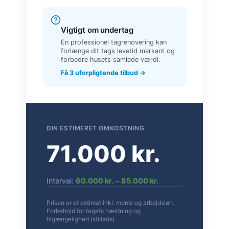
Vigtigt om undertag
En professionel tagrenovering kan
forlænge dit tags levetid markant og
forbedre husets samlede værdi.
Få 3 uforpligtende tilbud →
DIN ESTIMERET OMKOSTNING
71.000 kr.
Interval:
60.000 kr.
–
85.000 kr.
Prisen er et estimat inkl. moms og arbejdsløn.
Forbehold for tagets hældning og
tilgængelighed (stillads).