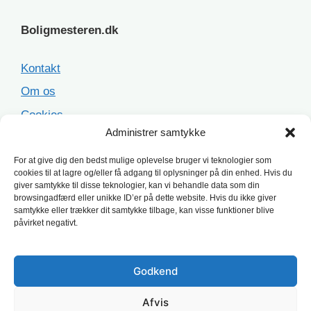
Boligmesteren.dk
Kontakt
Om os
Cookies
Administrer samtykke
Sitemap
For at give dig den bedst mulige oplevelse bruger vi teknologier som
cookies til at lagre og/eller få adgang til oplysninger på din enhed. Hvis du
Populære opgaver
giver samtykke til disse teknologier, kan vi behandle data som din
browsingadfærd eller unikke ID’er på dette website. Hvis du ikke giver
samtykke eller trækker dit samtykke tilbage, kan visse funktioner blive
Facaderenovering
påvirket negativt.
Ståltag
Asbesttag
Godkend
Terrasse
Afvis