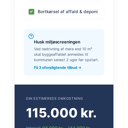
Bortkørsel af affald & deponi
Husk miljøscreeningen
Ved nedrivning af mere end 10 m²
skal byggeaffaldet anmeldes til
kommunen senest 2 uger før opstart.
Få 3 uforpligtende tilbud →
DIN ESTIMEREDE OMKOSTNING
115.000 kr.
Interval:
98.000 kr.
–
144.000 kr.