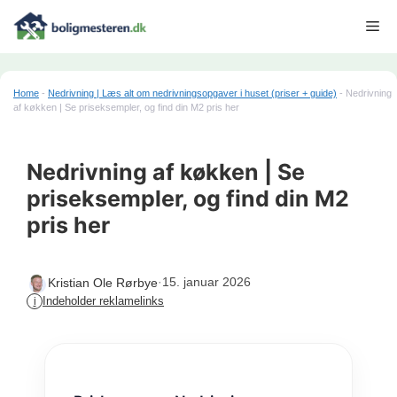
Hop
Me
til
indhold
Home
-
Nedrivning | Læs alt om nedrivningsopgaver i huset (priser + guide)
-
Nedrivning
af køkken | Se priseksempler, og find din M2 pris her
Nedrivning af køkken | Se
priseksempler, og find din M2
pris her
·
15. januar 2026
Kristian Ole Rørbye
Indeholder reklamelinks
i