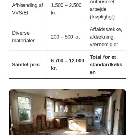
Autoriseret
Afblænding af
1.500 – 2.500
arbejde
VVS/El
kr.
(lovpligtigt)
Affaldssække,
Diverse
200 – 500 kr.
afdækning,
materialer
værnemidler
Total for et
6.700 – 12.000
Samlet pris
standardkøkk
kr.
en