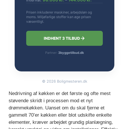
Prisen inkluderer maskiner, arbejdsløn og
moms. Miljøfarlige stoffer kan øge prisen
væsentligt.
INDHENT 3 TILBUD
Partner:
3byggetilbud.dk
©
2026
Boligmesteren.dk
Nedrivning af køkken er det første og ofte mest
støvende skridt i processen mod et nyt
drømmekøkken. Uanset om du skal fjerne et
gammelt 70’er køkken eller blot udskifte enkelte
elementer, kræver arbejdet grundig planlægning,