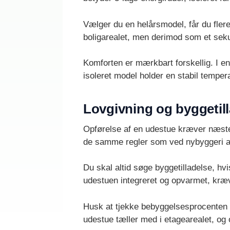
Vælger du en helårsmodel, får du flere
boligarealet, men derimod som et seku
Komforten er mærkbart forskellig. I en
isoleret model holder en stabil temper
Lovgivning og byggetil
Opførelse af en udestue kræver næsten
de samme regler som ved nybyggeri a
Du skal altid søge byggetilladelse, h
udestuen integreret og opvarmet, kræve
Husk at tjekke bebyggelsesprocenten p
udestue tæller med i etagearealet, og 