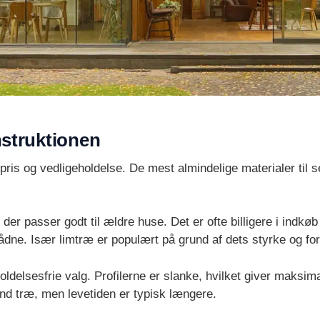
onstruktionen
ris og vedligeholdelse. De mest almindelige materialer til s
 der passer godt til ældre huse. Det er ofte billigere i ind
rådne. Især limtræ er populært på grund af dets styrke og for
delsesfrie valg. Profilerne er slanke, hvilket giver maksima
end træ, men levetiden er typisk længere.