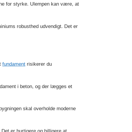
erne for styrke. Ulempen kan være, at
iniums robusthed udvendigt. Det er
kt
fundament
risikerer du
undament i beton, og der lægges et
s bygningen skal overholde moderne
et er hurtigere og billigere at