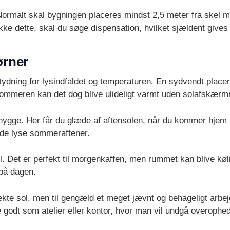
. Normalt skal bygningen placeres mindst 2,5 meter fra ske
ikke dette, skal du søge dispensation, hvilket sjældent give
ørner
tydning for lysindfaldet og temperaturen. En sydvendt placer
 sommeren kan det dog blive ulideligt varmt uden solafskærm
nhygge. Her får du glæde af aftensolen, når du kommer hjem 
 de lyse sommeraftener.
. Det er perfekt til morgenkaffen, men rummet kan blive køli
 på dagen.
ekte sol, men til gengæld et meget jævnt og behageligt arbej
e godt som atelier eller kontor, hvor man vil undgå overophe