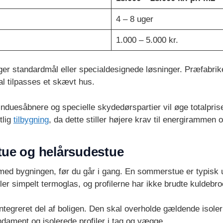
4 – 8 uger
1.000 – 5.000 kr.
ger standardmål eller specialdesignede løsninger. Præfabrike
al tilpasses et skævt hus.
nduesåbnere og specielle skydedørspartier vil øge totalpris
tlig
tilbygning
, da dette stiller højere krav til energirammen
tue og helårsudestue
med bygningen, før du går i gang. En sommerstue er typisk uis
eller simpelt termoglas, og profilerne har ikke brudte kuldebro
integreret del af boligen. Den skal overholde gældende isole
undament og isolerede profiler i tag og vægge.