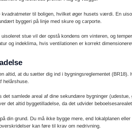
 kvadratmeter til boligen, hvilket øger husets værdi. En uis
ndært byggeri på linje med skure og carporte.
 uisoleret stue vil der opstå kondens om vinteren, og tempe
atur og indeklima, hvis ventilationen er korrekt dimensionere
ladelse
 altid, at du sætter dig ind i bygningsreglementet (BR18).
f helårshuse.
vis det samlede areal af dine sekundære bygninger (udestue, 
r det altid byggetilladelse, da det udvider beboelsesarealet
å din grund. Du må ikke bygge mere, end lokalplanen eller 
overskridelser kan føre til krav om nedrivning.