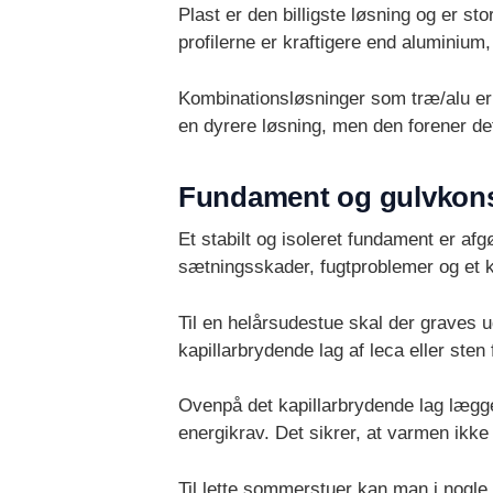
Plast er den billigste løsning og er st
profilerne er kraftigere end aluminium
Kombinationsløsninger som træ/alu er
en dyrere løsning, men den forener det
Fundament og gulvkons
Et stabilt og isoleret fundament er a
sætningsskader, fugtproblemer og et k
Til en helårsudestue skal der graves u
kapillarbrydende lag af leca eller sten 
Ovenpå det kapillarbrydende lag lægg
energikrav. Det sikrer, at varmen ikke 
Til lette sommerstuer kan man i nogle 