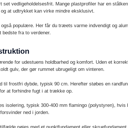
ort set vedligeholdelsesfrit. Mange plastprofiler har en stålk
, og at udtrykket kan virke mindre eksklusivt.
 også populære. Her får du træets varme indvendigt og alum
 bedste fra to verdener.
truktion
fgørende for udestuens holdbarhed og komfort. Uden et korre
oldt gulv, der gør rummet ubrugeligt om vinteren.
d til frostfri dybde, typisk 90 cm. Herefter støbes en randf
for at forhindre fugt i at trække op.
es isolering, typisk 300-400 mm flamingo (polystyren), hvi
forsvinder ned i jorden.
tilfælde nøjes med et punktfundament eller skruefundament. D