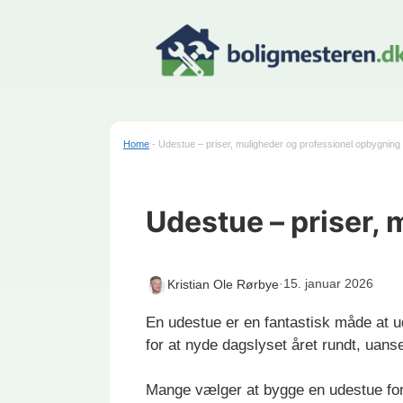
Hop
til
indhold
Home
-
Udestue – priser, muligheder og professionel opbygning
Udestue – priser,
·
15. januar 2026
Kristian Ole Rørbye
En udestue er en fantastisk måde at 
for at nyde dagslyset året rundt, uans
Mange vælger at bygge en udestue for a